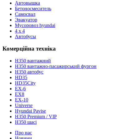
Автовышка
Бетоносмеситель
Самосвал
Эвакуатор
Мусоровоз hyundai
4 x 4
Автобусы
Комерційна техніка
H350 вантажний
H350 вантажно-пасажирський фургон
H350 автобус
HD35
HD35City
ЕХ-6
EX8
ЕХ-10
Universe
Hyundai Pavise
Н350 Premium / VIP
H350 шасі
Про нас
Новини