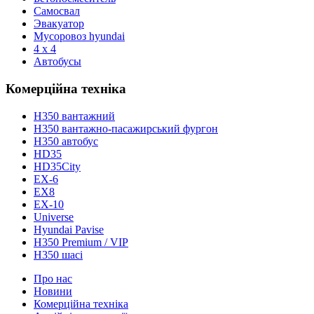
Самосвал
Эвакуатор
Мусоровоз hyundai
4 x 4
Автобусы
Комерційна техніка
H350 вантажний
H350 вантажно-пасажирський фургон
H350 автобус
HD35
HD35City
ЕХ-6
EX8
ЕХ-10
Universe
Hyundai Pavise
Н350 Premium / VIP
H350 шасі
Про нас
Новини
Комерційна техніка