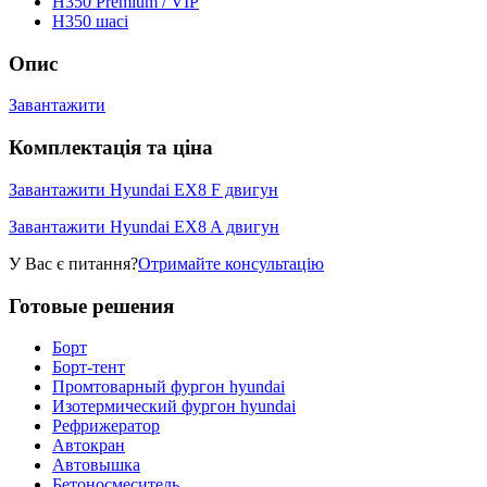
Н350 Premium / VIP
H350 шасі
Опис
Завантажити
Комплектація та ціна
Завантажити Hyundai EX8 F двигун
Завантажити Hyundai EX8 A двигун
У Вас є питання?
Отримайте консультацію
Готовые решения
Борт
Борт-тент
Промтоварный фургон hyundai
Изотермический фургон hyundai
Рефрижератор
Автокран
Автовышка
Бетоносмеситель