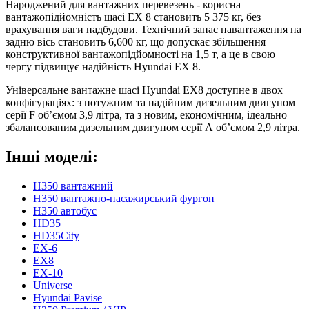
Народжений для вантажних перевезень - корисна
вантажопідйомність шасі ЕХ 8 становить 5 375 кг, без
врахування ваги надбудови. Технічний запас навантаження на
задню вісь становить 6,600 кг, що допускає збільшення
конструктивної вантажопідйомності на 1,5 т, а це в свою
чергу підвищує надійність Hyundai EX 8.
Універсальне вантажне шасі Hyundai EX8 доступне в двох
конфігураціях: з потужним та надійним дизельним двигуном
серії F об’ємом 3,9 літра, та з новим, економічним, ідеально
збалансованим дизельним двигуном серії А об’ємом 2,9 літра.
Інші моделі:
H350 вантажний
H350 вантажно-пасажирський фургон
H350 автобус
HD35
HD35City
ЕХ-6
EX8
ЕХ-10
Universe
Hyundai Pavise