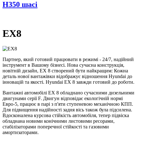
H350 шасі
EX8
Партнер, який готовий працювати в режимі - 24/7, надійний
інструмент в Вашому бізнесі. Нова сучасна конструкція,
новітній дизайн, ЕХ 8 створений бути найкращим: Кожна
деталь нової вантажівки відображує відношення Hyundai до
інновацій та якості. Hyundai ЕХ 8 завжди готовий до роботи.
Вантажні автомобілі ЕХ 8 обладнано сучасними дизельними
двигунами серії F. Двигун відповідає екологічній нормі
Евро-5, працює в парі з п'яти ступеневою механічною КПП.
Для підвищення надійності задня вісь також була підсилена.
Вдосконалена курсова стійкість автомобіля, тепер підвіска
обладнана новими конічними листовими ресорами,
стабілізаторами поперечної стійкості та газовими
амортизаторами.