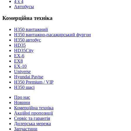
4 x 4
Автобусы
Комерційна техніка
H350 вантажний
H350 вантажно-пасажирський фургон
H350 автобус
HD35
HD35City
ЕХ-6
EX8
ЕХ-10
Universe
Hyundai Pavise
Н350 Premium / VIP
H350 шасі
Про нас
Новини
Комерційна техніка
Акційні пропозиції
Сервіс та гарантія
Дилерська мережа
Запчастини