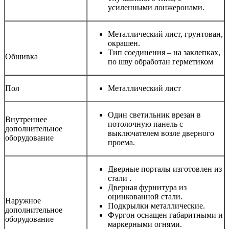
усиленными лонжеронами.
Металлический лист, грунтован,
окрашен.
Тип соединения – на заклепках,
Обшивка
по шву обработан герметиком
Пол
Металлический лист
Один светильник врезан в
Внутреннее
потолочную панель с
дополнительное
выключателем возле дверного
оборудование
проема.
Дверные порталы изготовлен из
стали .
Дверная фурнитура из
оцинкованной стали.
Наружное
Подкрылки металлические.
дополнительное
Фургон оснащен габаритными и
оборудование
маркерными огнями.