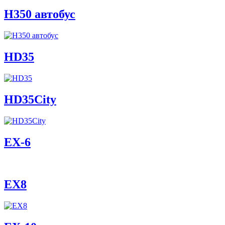
H350 автобус
HD35
HD35City
ЕХ-6
EX8