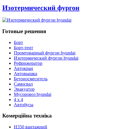
Изотермический фургон
Готовые решения
Борт
Борт-тент
Промтоварный фургон hyundai
Изотермический фургон hyundai
Рефрижератор
Автокран
Автовышка
Бетоносмеситель
Самосвал
Эвакуатор
Мусоровоз hyundai
4 x 4
Автобусы
Комерційна техніка
H350 вантажний