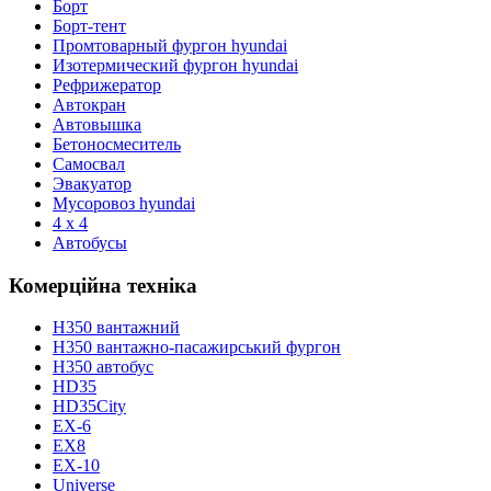
Борт
Борт-тент
Промтоварный фургон hyundai
Изотермический фургон hyundai
Рефрижератор
Автокран
Автовышка
Бетоносмеситель
Самосвал
Эвакуатор
Мусоровоз hyundai
4 x 4
Автобусы
Комерційна техніка
H350 вантажний
H350 вантажно-пасажирський фургон
H350 автобус
HD35
HD35City
ЕХ-6
EX8
ЕХ-10
Universe