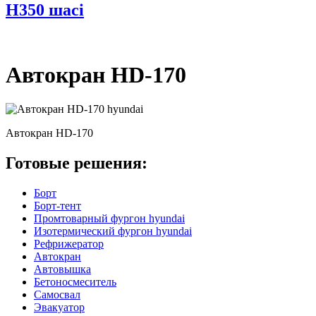
H350 шасі
Автокран HD-170
Автокран HD-170
Готовые решения:
Борт
Борт-тент
Промтоварный фургон hyundai
Изотермический фургон hyundai
Рефрижератор
Автокран
Автовышка
Бетоносмеситель
Самосвал
Эвакуатор