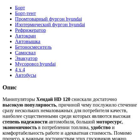
Борт
Борт-тент
Промтоварный фургон hyundai
Изотермический фургон hyundai
Рефрижератор
Автокран
Автовышка
Бетоносмеситель
Самосвал
Эвакуатор
Мусоровоз hyundai
4 x 4
Автобусы
Опис
Манипуляторы
Хендай HD 120
снискали достаточно
высокую популярность
, причиной чему послужило стечение
сразу нескольких немаловажных для потребителя качеств,
наиболее существенными среди которых являются высокая
степень надежности
автомобиля, большой
моторесурс
,
экономичность
в потреблении топлива,
удобство
и
комфортабельность работе и адекватная стоимость. Помимо
прочего, к важным достоинствам этих грузовиков можно