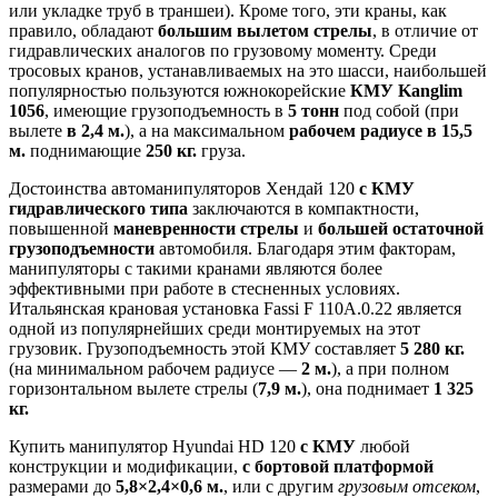
или укладке труб в траншеи). Кроме того, эти краны, как
правило, обладают
большим вылетом стрелы
, в отличие от
гидравлических аналогов по грузовому моменту. Среди
тросовых кранов, устанавливаемых на это шасси, наибольшей
популярностью пользуются южнокорейские
КМУ Kanglim
1056
, имеющие грузоподъемность в
5 тонн
под собой (при
вылете
в 2,4 м.
), а на максимальном
рабочем радиусе в 15,5
м.
поднимающие
250 кг.
груза.
Достоинства автоманипуляторов Хендай 120
с КМУ
гидравлического типа
заключаются в компактности,
повышенной
маневренности стрелы
и
большей остаточной
грузоподъемности
автомобиля. Благодаря этим факторам,
манипуляторы с такими кранами являются более
эффективными при работе в стесненных условиях.
Итальянская крановая установка Fassi F 110A.0.22 является
одной из популярнейших среди монтируемых на этот
грузовик. Грузоподъемность этой КМУ составляет
5 280 кг.
(на минимальном рабочем радиусе —
2 м.
), а при полном
горизонтальном вылете стрелы (
7,9 м.
), она поднимает
1 325
кг.
Купить манипулятор Hyundai HD 120
с КМУ
любой
конструкции и модификации,
с бортовой платформой
размерами до
5,8×2,4×0,6 м.
, или с другим
грузовым отсеком
,