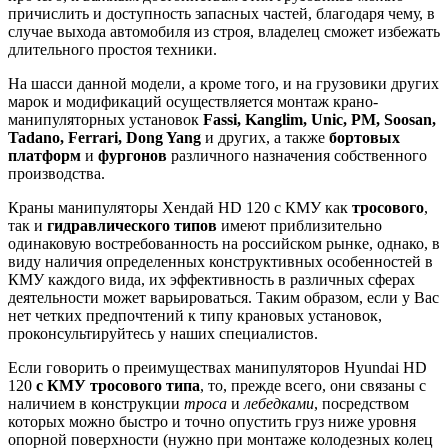
причислить и доступность запасных частей, благодаря чему, в
случае выхода автомобиля из строя, владелец сможет избежать
длительного простоя техники.
На шасси данной модели, а кроме того, и на грузовики других
марок и модификаций осуществляется монтаж крано-
манипуляторных установок
Fassi, Kanglim, Unic, PM, Soosan,
Tadano, Ferrari, Dong Yang
и других, а также
бортовых
платформ
и
фургонов
различного назначения собственного
производства.
Краны манипуляторы Хендай HD 120 с КМУ как
тросового
,
так и
гидравлического типов
имеют приблизительно
одинаковую востребованность на российском рынке, однако, в
виду наличия определенных конструктивных особенностей в
КМУ каждого вида, их эффективность в различных сферах
деятельности может варьироваться. Таким образом, если у Вас
нет четких предпочтений к типу крановых установок,
проконсультируйтесь у наших специалистов.
Если говорить о преимуществах манипуляторов Hyundai HD
120
с КМУ тросового типа
, то, прежде всего, они связаны с
наличием в конструкции
троса
и
лебедками
, посредством
которых можно быстро и точно опустить груз ниже уровня
опорной поверхности (нужно при монтаже колодезных колец