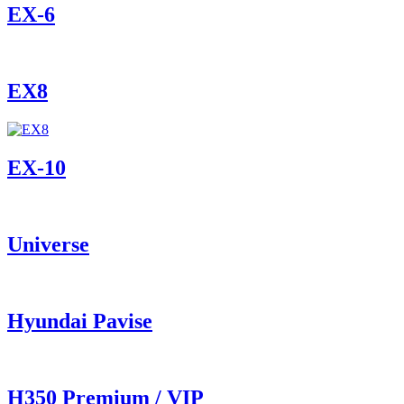
ЕХ-6
EX8
ЕХ-10
Universe
Hyundai Pavise
Н350 Premium / VIP