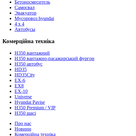
Бетоносмеситель
Самосвал
Эвакуатор
Мусоровоз hyundai
4 x 4
Автобусы
Комерційна техніка
H350 вантажний
H350 вантажно-пасажирський фургон
H350 автобус
HD35
HD35City
ЕХ-6
EX8
ЕХ-10
Universe
Hyundai Pavise
Н350 Premium / VIP
H350 шасі
Про нас
Новини
Комерційна техніка